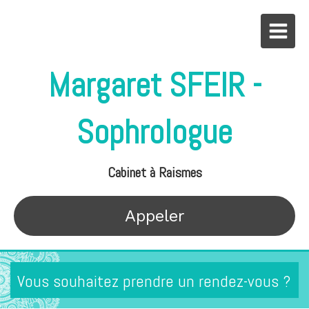
Margaret SFEIR -
Sophrologue
Cabinet à Raismes
Appeler
Vous souhaitez prendre un rendez-vous ?